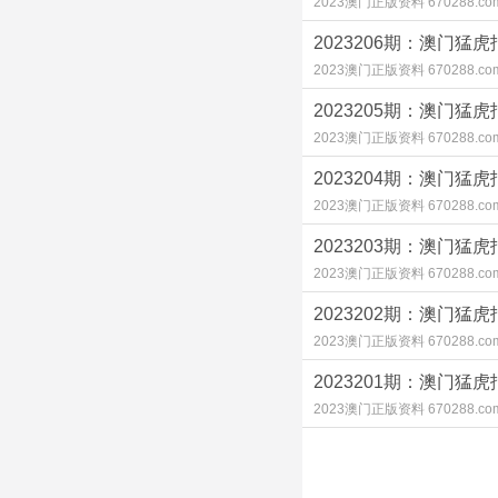
2023澳门正版资料 670288.co
2023206期：澳门猛虎
2023澳门正版资料 670288.co
2023205期：澳门猛虎
2023澳门正版资料 670288.co
2023204期：澳门猛虎
2023澳门正版资料 670288.co
2023203期：澳门猛虎
2023澳门正版资料 670288.co
2023202期：澳门猛虎
2023澳门正版资料 670288.co
2023201期：澳门猛虎
2023澳门正版资料 670288.co