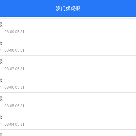
澳门猛虎报
报
m
08-09 05:31
报
m
08-08 05:31
报
m
08-07 05:31
报
m
08-06 05:31
报
m
08-05 05:31
报
m
08-04 05:31
报