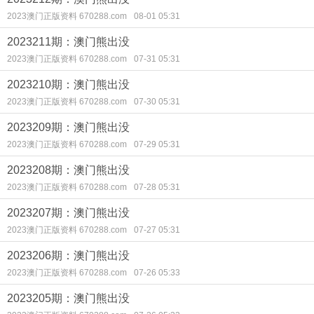
2023澳门正版资料 670288.com
08-01 05:31
2023211期：澳门熊出没
2023澳门正版资料 670288.com
07-31 05:31
2023210期：澳门熊出没
2023澳门正版资料 670288.com
07-30 05:31
2023209期：澳门熊出没
2023澳门正版资料 670288.com
07-29 05:31
2023208期：澳门熊出没
2023澳门正版资料 670288.com
07-28 05:31
2023207期：澳门熊出没
2023澳门正版资料 670288.com
07-27 05:31
2023206期：澳门熊出没
2023澳门正版资料 670288.com
07-26 05:33
2023205期：澳门熊出没