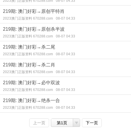
2023澳门正版资料 670288.com
08-07 04:33
219期: 澳门好彩→原创平特肖
2023澳门正版资料 670288.com
08-07 04:33
219期: 澳门好彩→原创杀半波
2023澳门正版资料 670288.com
08-07 04:33
219期: 澳门好彩→杀二尾
2023澳门正版资料 670288.com
08-07 04:33
219期: 澳门好彩→杀二肖
2023澳门正版资料 670288.com
08-07 04:33
219期: 澳门好彩→必中双波
2023澳门正版资料 670288.com
08-07 04:33
219期: 澳门好彩→绝杀一合
2023澳门正版资料 670288.com
08-07 04:33
上一页
第1页
下一页