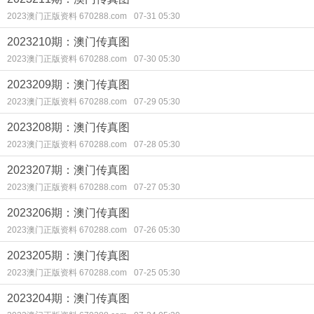
2023澳门正版资料 670288.com
07-31 05:30
2023210期：澳门传真图
2023澳门正版资料 670288.com
07-30 05:30
2023209期：澳门传真图
2023澳门正版资料 670288.com
07-29 05:30
2023208期：澳门传真图
2023澳门正版资料 670288.com
07-28 05:30
2023207期：澳门传真图
2023澳门正版资料 670288.com
07-27 05:30
2023206期：澳门传真图
2023澳门正版资料 670288.com
07-26 05:30
2023205期：澳门传真图
2023澳门正版资料 670288.com
07-25 05:30
2023204期：澳门传真图