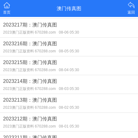
澳门传真图
首页
返回
2023217期：澳门传真图
2023澳门正版资料 670288.com
08-06 05:30
2023216期：澳门传真图
2023澳门正版资料 670288.com
08-05 05:30
2023215期：澳门传真图
2023澳门正版资料 670288.com
08-04 05:30
2023214期：澳门传真图
2023澳门正版资料 670288.com
08-03 05:30
2023213期：澳门传真图
2023澳门正版资料 670288.com
08-02 05:30
2023212期：澳门传真图
2023澳门正版资料 670288.com
08-01 05:30
2023211期：澳门传真图