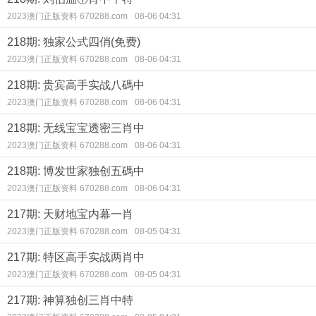
2023澳门正版资料 670288.com
08-06 04:31
218期: 独家公式四俏(免费)
2023澳门正版资料 670288.com
08-06 04:31
218期: 贵宾高手实战八碼中
2023澳门正版资料 670288.com
08-06 04:31
218期: 无线宝宝透密三肖中
2023澳门正版资料 670288.com
08-06 04:31
218期: 博发世家独创五碼中
2023澳门正版资料 670288.com
08-06 04:31
217期: 天财地宝内幕一肖
2023澳门正版资料 670288.com
08-05 04:31
217期: 特区高手实战两肖中
2023澳门正版资料 670288.com
08-05 04:31
217期: 神算独创三肖中特