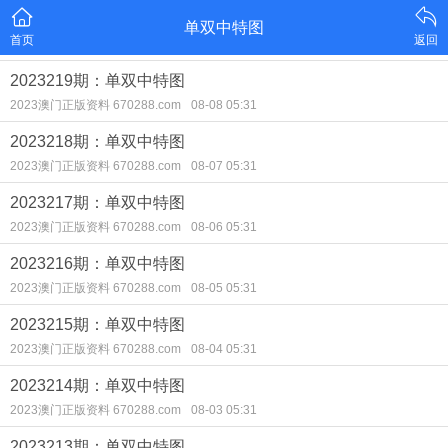
单双中特图
首页
返回
2023219期：单双中特图
2023澳门正版资料 670288.com
08-08 05:31
2023218期：单双中特图
2023澳门正版资料 670288.com
08-07 05:31
2023217期：单双中特图
2023澳门正版资料 670288.com
08-06 05:31
2023216期：单双中特图
2023澳门正版资料 670288.com
08-05 05:31
2023215期：单双中特图
2023澳门正版资料 670288.com
08-04 05:31
2023214期：单双中特图
2023澳门正版资料 670288.com
08-03 05:31
2023213期：单双中特图