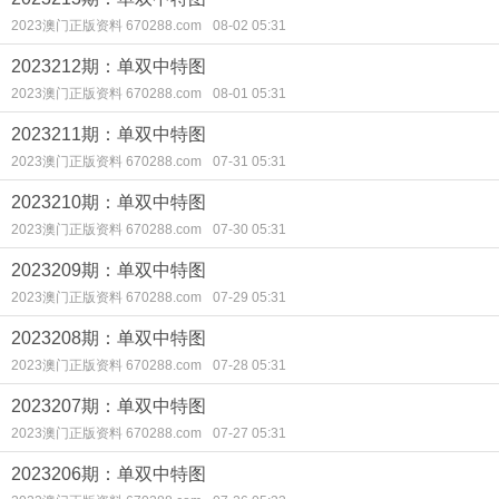
2023澳门正版资料 670288.com
08-02 05:31
2023212期：单双中特图
2023澳门正版资料 670288.com
08-01 05:31
2023211期：单双中特图
2023澳门正版资料 670288.com
07-31 05:31
2023210期：单双中特图
2023澳门正版资料 670288.com
07-30 05:31
2023209期：单双中特图
2023澳门正版资料 670288.com
07-29 05:31
2023208期：单双中特图
2023澳门正版资料 670288.com
07-28 05:31
2023207期：单双中特图
2023澳门正版资料 670288.com
07-27 05:31
2023206期：单双中特图